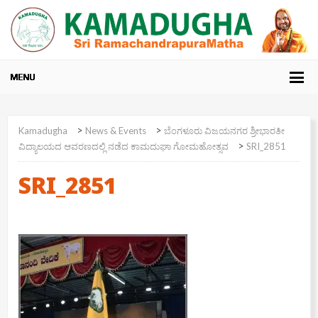
>
>
Kamadugha
News & Events
ಬೆಂಗಳೂರು ವಿಜಯನಗರ ಶ್ರೀಭಾರತೀ
>
ವಿದ್ಯಾಲಯದ ಆವರಣದಲ್ಲಿ ನಡೆದ ಕಾಮದುಘಾ ಗೋಮಹೋತ್ಸವ
SRI_2851
SRI_2851