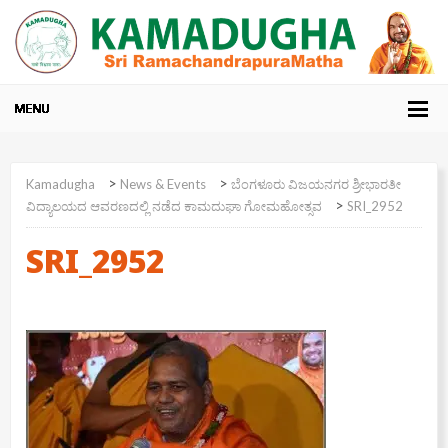
>
>
Kamadugha
News & Events
ಬೆಂಗಳೂರು ವಿಜಯನಗರ ಶ್ರೀಭಾರತೀ
>
ವಿದ್ಯಾಲಯದ ಆವರಣದಲ್ಲಿ ನಡೆದ ಕಾಮದುಘಾ ಗೋಮಹೋತ್ಸವ
SRI_2952
SRI_2952