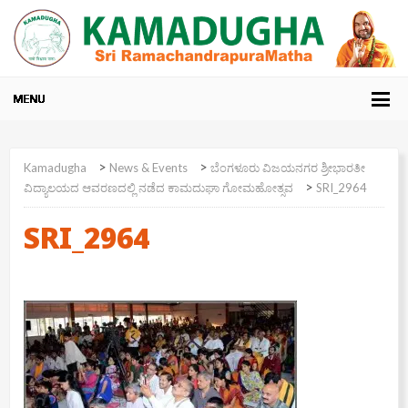
>
>
Kamadugha
News & Events
ಬೆಂಗಳೂರು ವಿಜಯನಗರ ಶ್ರೀಭಾರತೀ
>
ವಿದ್ಯಾಲಯದ ಆವರಣದಲ್ಲಿ ನಡೆದ ಕಾಮದುಘಾ ಗೋಮಹೋತ್ಸವ
SRI_2964
SRI_2964