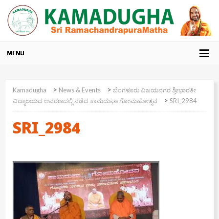
>
>
Kamadugha
News & Events
ಬೆಂಗಳೂರು ವಿಜಯನಗರ ಶ್ರೀಭಾರತೀ
>
ವಿದ್ಯಾಲಯದ ಆವರಣದಲ್ಲಿ ನಡೆದ ಕಾಮದುಘಾ ಗೋಮಹೋತ್ಸವ
SRI_2984
SRI_2984