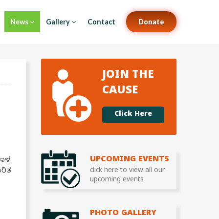
News
Gallery
Contact
Donate
JOIN THE
CAUSE
Click Here
UPCOMING EVENTS
ಮಾಳ
ರಿತ
click here to view all our
upcoming events
PHOTO GALLERY