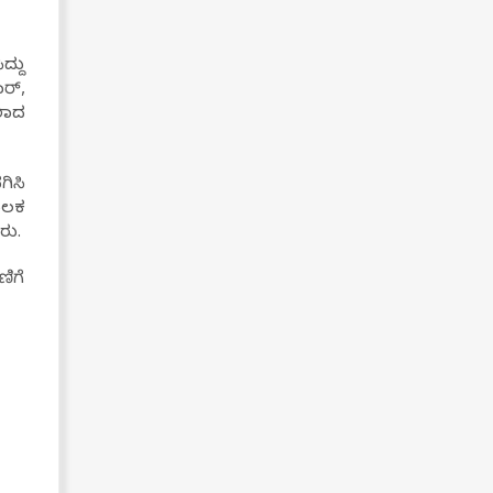
್ದು
ರ್,
ದಲಾದ
ಿಸಿ
ಲಕ‌
ರು.
ಿಗೆ