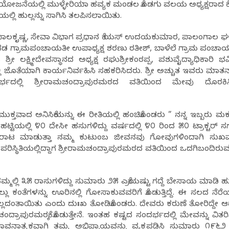
ೋಜನೆಯಲ್ಲಿ ಮುಳ್ಳೇರಿಯಾ ಹವ್ಯಕ ಮಂಡಲ ಕೊಡಗು ವಲಯ ಅಧ್ಯಕ್ಷರಾದ ಕೆ
ಲಿ ಹುಲ್ಲನ್ನು ಸಾಗಿಸಿ ತಲಪಿಸಲಾಯಿತು.
ಾಲಕೃಷ್ಣ, ಸೇವಾ ವಿಭಾಗ ಪ್ರಧಾನ ಕೆ ಯಸ್ ಉದಯಕುಮಾರ, ಪಾಲಂಗಾಲ 
ಂದಡ ಗ್ರಾಮಪಂಚಾಯತೀ ಉಪಾಧ್ಯಕ್ಷ ಶರಣು ರತೀಶ್, ಬಾಳೆಲೆ ಗ್ರಾಮ ಪಂಚಾ
ರೀ ಲಕ್ಷ್ಮೀದೇವಸ್ಥಾನದ ಅಧ್ಯಕ್ಷ ರಘುಶ್ರೀಕಂಠಪ್ಪ, ಪಶುವೈದ್ಯಾಧಿಕಾರಿ ಭವ
ಜೊತೆಯಾಗಿ ಕಾರ್ಯನಿರ್ವಹಿಸಿ ಸಹಕರಿಸಿದರು. ಶ್ರೀ ಅಚ್ಚುತ ಇವರು ಮಾತನ
ಲ್ಲಿ ಶ್ರೀರಾಮಚಂದ್ರಾಪುರಮಠದ ವತಿಯಿಂದ ಮೇವು ದೊರಕಿಸಿದ್ದಕ
ಕ್ತವಾದ ಅನಿಸಿಕೆಯನ್ನು ಈ ರೀತಿಯಲ್ಲಿ ಹಂಚಿಕೊಂಡರು ” ನನ್ನ ಇಬ್ಬರು ಮಕ
ಟ್ಟಿಯಲ್ಲಿ ೪೦ ದೇಸೀ ಹಸುಗಳಿದ್ದು ವರ್ಷದಲ್ಲಿ ೪೦ ರಿಂದ ೫೦ ಟ್ರಾಕ್ಟರ್ ಸ
ಾರಾಟ ಮಾಡುತ್ತಾ ನಮ್ಮ ಕುಟುಂಬ ಜೀವನವು ಗೋವುಗಳಿಂದಾಗಿ ಸುಖವ
 ಪರಿಸ್ಥಿತಿಯಲ್ಲಿದ್ದಾಗ ಶ್ರೀರಾಮಚಂದ್ರಾಪುರಮಠದ ವತಿಯಿಂದ ಒದಗಿಬಂದಿರು
್ಮಲ್ಲಿ ೩೫ ರಾಸುಗಳಿದ್ದು ಸುಮಾರು ೨೫ ಎಕ್ರೆಯಷ್ಟು ಗದ್ದೆ ಬೇಸಾಯ ಮಾಡಿ ಹು
ುಲ್ಲು ಕಂತೆಗಳನ್ನು ಊರಿನಲ್ಲಿ ಗೋಸಾಕುವವರಿಗೆ ಕೊಡುತ್ತಿದ್ದೆ. ಈ ಸಲದ ನೆರೆಯ
ಿಲ್ಲದಂತಾಯಿತು ಎಂದು ದುಃಖ ತೋಡಿಕೊಂಡರು. ದೇವರು ಕರುಣೆ ತೋರಿದ್ದೇ ಆದಲ
ಾಪುರಮಠಕ್ಕೆ ಕೊಡುತ್ತೇನೆ. ಇಂತಹ ಕಷ್ಟದ ಸಂದರ್ಭದಲ್ಲಿ ಮೇವನ್ನು ವಿತರಿ
 ಭಾವನಾತ್ಮಕವಾಗಿ ತಮ್ಮ ಅಭಿಪ್ರಾಯವನ್ನು ವ್ಯಕ್ತಪಡಿಸಿ ಸುಮಾರು ೧೯೬೨