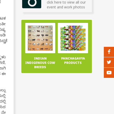
click here to view all our
event and work photos
ಘಟಕ
ಯತೀ
ಿಷ್ಯ
ಾಡಿ
್ಕೆ
್ಕಳು
INDIAN
PANCHAGAVYA
ಗಣಿ,
INDIGENOUS COW
PRODUCTS
BREEDS
ಾಗಿ
ವ ಈ
ಲ್ಲು
ಲ್ಲಿ
್ಲಿ
ಸಿದ
 ನೇ