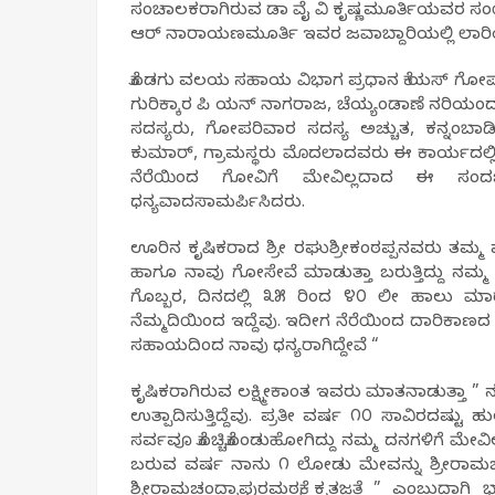
ಸಂಚಾಲಕರಾಗಿರುವ ಡಾ ವೈ ವಿ ಕೃಷ್ಣಮೂರ್ತಿಯವರ ಸಂಯ
ಆರ್ ನಾರಾಯಣಮೂರ್ತಿ ಇವರ ಜವಾಬ್ದಾರಿಯಲ್ಲಿ ಲಾರಿಯಲ್
ಕೊಡಗು ವಲಯ ಸಹಾಯ ವಿಭಾಗ ಪ್ರಧಾನ ಕೆ ಯಸ್ ಗೋಪ
ಗುರಿಕ್ಕಾರ ಪಿ ಯನ್ ನಾಗರಾಜ, ಚೆಯ್ಯಂಡಾಣೆ ನರಿಯ
ಸದಸ್ಯರು, ಗೋಪರಿವಾರ ಸದಸ್ಯ ಅಚ್ಚುತ, ಕನ್ನಂಬಾಡಿ ಶ್
ಕುಮಾರ್, ಗ್ರಾಮಸ್ಥರು ಮೊದಲಾದವರು ಈ ಕಾರ್ಯದಲ್ಲಿ 
ನೆರೆಯಿಂದ ಗೋವಿಗೆ ಮೇವಿಲ್ಲದಾದ ಈ ಸಂದರ್ಭದ
ಧನ್ಯವಾದಸಾಮರ್ಪಿಸಿದರು.
ಊರಿನ ಕೃಷಿಕರಾದ ಶ್ರೀ ರಘುಶ್ರೀಕಂಠಪ್ಪನವರು ತಮ್ಮ ಮು
ಹಾಗೂ ನಾವು ಗೋಸೇವೆ ಮಾಡುತ್ತಾ ಬರುತ್ತಿದ್ದು ನಮ್ಮ ಹ
ಗೊಬ್ಬರ, ದಿನದಲ್ಲಿ ೩೫ ರಿಂದ ೪೦ ಲೀ ಹಾಲು ಮ
ನೆಮ್ಮದಿಯಿಂದ ಇದ್ದೆವು. ಇದೀಗ ನೆರೆಯಿಂದ ದಾರಿಕಾಣದ
ಸಹಾಯದಿಂದ ನಾವು ಧನ್ಯರಾಗಿದ್ದೇವೆ “
ಕೃಷಿಕರಾಗಿರುವ ಲಕ್ಷ್ಮೀಕಾಂತ ಇವರು ಮಾತನಾಡುತ್ತಾ ” ನಮ
ಉತ್ಪಾದಿಸುತ್ತಿದ್ದೆವು. ಪ್ರತೀ ವರ್ಷ ೧೦ ಸಾವಿರದಷ್ಟು ಹ
ಸರ್ವವೂ ಕೊಚ್ಚಿಕೊಂಡುಹೋಗಿದ್ದು ನಮ್ಮ ದನಗಳಿಗೆ ಮೇವ
ಬರುವ ವರ್ಷ ನಾನು ೧ ಲೋಡು ಮೇವನ್ನು ಶ್ರೀರಾಮಚಂದ್ರ
ಶ್ರೀರಾಮಚಂದ್ರಾಪುರಮಠಕ್ಕೆ ಕೃತಜ್ಞತೆ ” ಎಂಬುದಾಗಿ