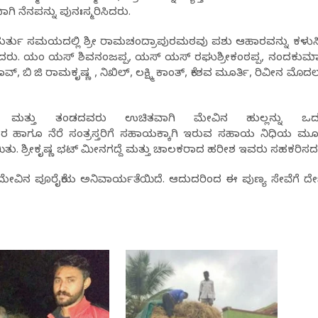
ಿ ನೆನಪನ್ನು ಪುನಃಸ್ಮರಿಸಿದರು.
 ತುರ್ತು ಸಮಯದಲ್ಲಿ ಶ್ರೀ ರಾಮಚಂದ್ರಾಪುರಮಠವು ಪಶು ಆಹಾರವನ್ನು ಕಳುಸಿದ
ಹೇಳಿದರು. ಯಂ ಯಸ್ ಶಿವನಂಜಪ್ಪ, ಯಸ್ ಯಸ್ ರಘುಶ್ರೀಕಂಠಪ್ಪ, ನಂದಕುಮಾ
 ಬಿ ಜಿ ರಾಮಕೃಷ್ಣ , ನಿಖಿಲ್, ಲಕ್ಷ್ಮಿ ಕಾಂತ್, ಕೇಶವ ಮೂರ್ತಿ, ರಿವೀನ ಮೊ
ತ್ತು ತಂಡದವರು ಉಚಿತವಾಗಿ ಮೇವಿನ ಹುಲ್ಲನ್ನು ಒದಗ
 ಹಾಗೂ ನೆರೆ ಸಂತ್ರಸ್ತರಿಗೆ ಸಹಾಯಕ್ಕಾಗಿ ಇರುವ ಸಹಾಯ ನಿಧಿಯ ಮೂ
. ಶ್ರೀಕೃಷ್ಣ ಭಟ್ ಮೀನಗದ್ದೆ ಮತ್ತು ಚಾಲಕರಾದ ಹರೀಶ ಇವರು ಸಹಕರಿಸದ
ಮೇವಿನ ಪೂರೈಕೆಯ ಅನಿವಾರ್ಯತೆಯಿದೆ. ಆದುದರಿಂದ ಈ ಪುಣ್ಯ ಸೇವೆಗೆ ದೇಣ