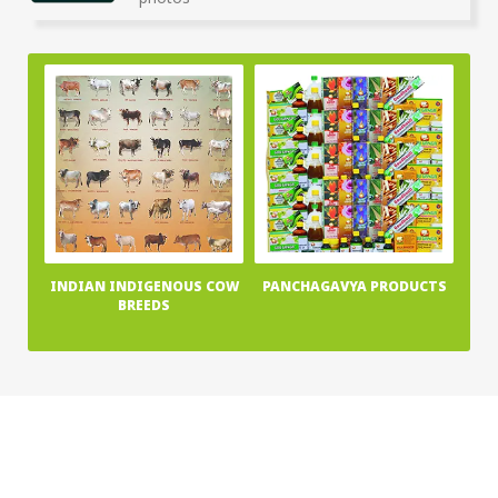
photos
INDIAN INDIGENOUS COW
PANCHAGAVYA PRODUCTS
BREEDS
Home
About Us
News
Publications
Terms & Conditions
Privacy Policy
Contact Us