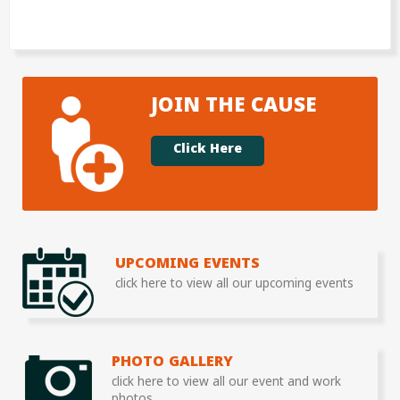
JOIN THE CAUSE
Click Here
UPCOMING EVENTS
click here to view all our upcoming events
PHOTO GALLERY
click here to view all our event and work