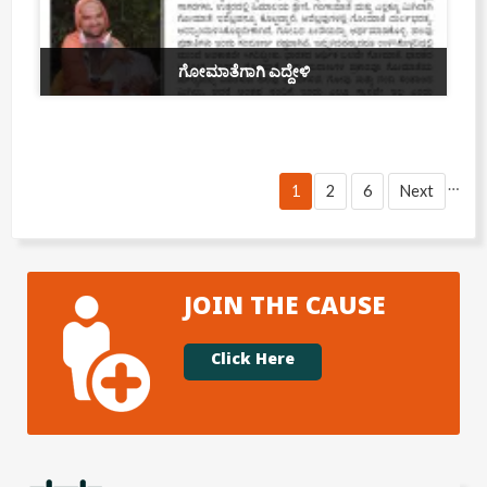
ಗೋಮಾತೆಗಾಗಿ ಎದ್ದೇಳಿ
…
1
2
6
Next
JOIN THE CAUSE
Click Here