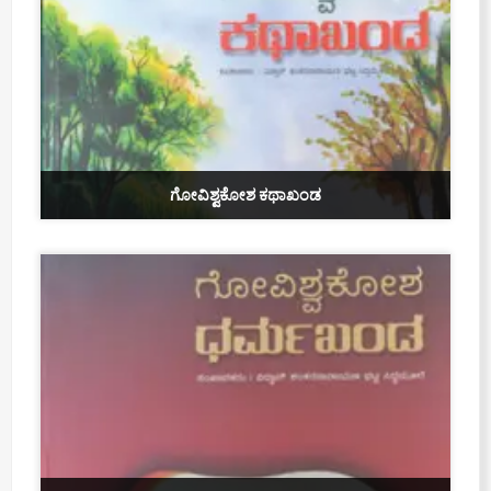
ಗೋವಿಶ್ವಕೋಶ ಕಥಾಖಂಡ